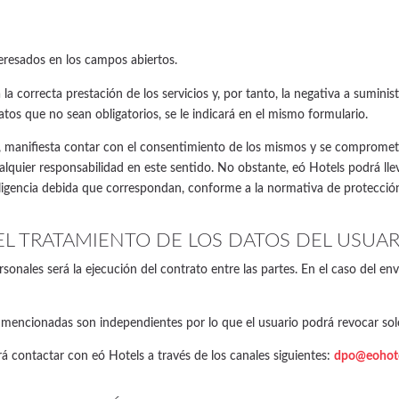
teresados en los campos abiertos.
a la correcta prestación de los servicios y, por tanto, la negativa a sumini
atos que no sean obligatorios, se le indicará en el mismo formulario.
os, manifiesta contar con el consentimiento de los mismos y se compromete
alquier responsabilidad en este sentido. No obstante, eó Hotels podrá llev
ligencia debida que correspondan, conforme a la normativa de protecció
EL TRATAMIENTO DE LOS DATOS DEL USUAR
rsonales será la ejecución del contrato entre las partes. En el caso del e
s mencionadas son independientes por lo que el usuario podrá revocar sol
á contactar con eó Hotels a través de los canales siguientes:
dpo@eohote