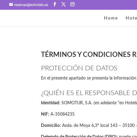
reservas@eohotels.es
Home
Hote
TÉRMINOS Y CONDICIONES R
PROTECCIÓN DE DATOS
En el presente apartado se presenta la información 
¿QUIÉN ES EL RESPONSABLE D
Identidad:
SOMOTUR, S.A. (en adelante “eo Hotels
NIF:
A-35084235
Domicilio:
Avda. de Moya 6,3º local 143 – 35100
Delegado de Protección de Datos (DPO):
puede con