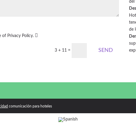
del 
Des
Hot
ten
de 
 of Privacy Policy.
Der
sup
SEND
exp
3 + 11
=
cidad
comunicación para hoteles