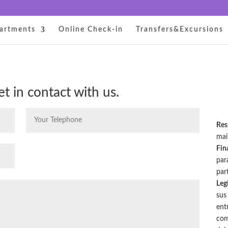
artments
Online Check-in
Transfers&Excursions
et in contact with us.
R
es
mai
Fin
par
par
Leg
sus
en
com